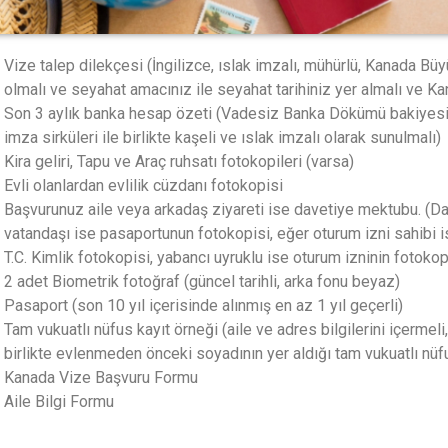
Vize talep dilekçesi (İngilizce, ıslak imzalı, mühürlü, Kanada Büy
olmalı ve seyahat amacınız ile seyahat tarihiniz yer almalı ve Kan
Son 3 aylık banka hesap özeti (Vadesiz Banka Dökümü bakiyesi
imza sirküleri ile birlikte kaşeli ve ıslak imzalı olarak sunulmalı)
Kira geliri, Tapu ve Araç ruhsatı fotokopileri (varsa)
Evli olanlardan evlilik cüzdanı fotokopisi
Başvurunuz aile veya arkadaş ziyareti ise davetiye mektubu. (D
vatandaşı ise pasaportunun fotokopisi, eğer oturum izni sahibi is
T.C. Kimlik fotokopisi, yabancı uyruklu ise oturum izninin fotokop
2 adet Biometrik fotoğraf (güncel tarihli, arka fonu beyaz)
Pasaport (son 10 yıl içerisinde alınmış en az 1 yıl geçerli)
Tam vukuatlı nüfus kayıt örneği (aile ve adres bilgilerini içermeli
birlikte evlenmeden önceki soyadının yer aldığı tam vukuatlı nü
Kanada Vize Başvuru Formu
Aile Bilgi Formu