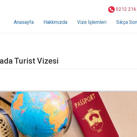
0212 216
Anasayfa
Hakkmızda
Vize İşlemleri
Sıkça Sor
ada Turist Vizesi