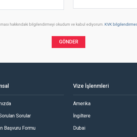
runması hakkındaki bilgilendirmeyi okudum ve kabul ediyorum.
KVK bilgilendirmesi
GÖNDER
msal
Vize İşlenmleri
mızda
Amerika
Sorulan Sorular
İngiltere
Ön Başvuru Formu
Dubai