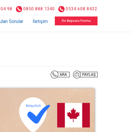
 04 98
0850 888 1340
0534 608 8432
ulan Sorular
İletişim
Ön Başvuru Formu