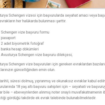
urya Schengen vizesi için başvurularda seyahat amacı veya başvu
evrakların her halükarda bulunması şarttır.
Schengen vize başvuru formu
pasaport
2 adet biyometrik fotoğraf
banka hesap dökümleri
Avusturya Schengen vize başvuru dilekçesi,
urya Schengen vize başvuruları için gereken evraklardan bazılar
larınızın güncelliğinden emin olun.
tarihli, süresi dolmuş, yıpranmış ve okunaksız evraklar kabul e
rularında 18 yaş altı başvuru sahipleri için – seyahati ve başvuru
ar bile – ebeveynlerden alınmış noter onaylı muvafakatnamenin i
tiği gördüğü takdirde ek evrak talebinde bulunabilmektedir.