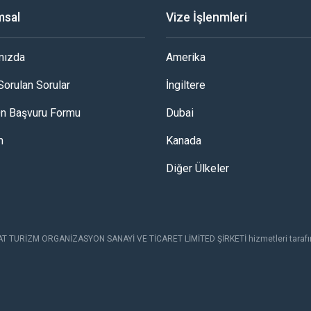
msal
Vize İşlenmleri
mızda
Amerika
Sorulan Sorular
İngiltere
Ön Başvuru Formu
Dubai
m
Kanada
Diğer Ülkeler
AT TURİZM ORGANİZASYON SANAYİ VE TİCARET LİMİTED ŞİRKETİ hizmetleri tarafın