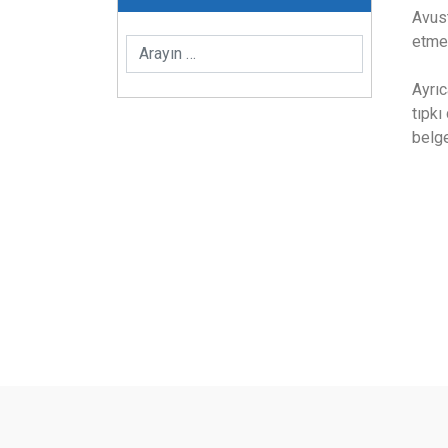
Avust
etme
Ayrıc
tıpkı
belge