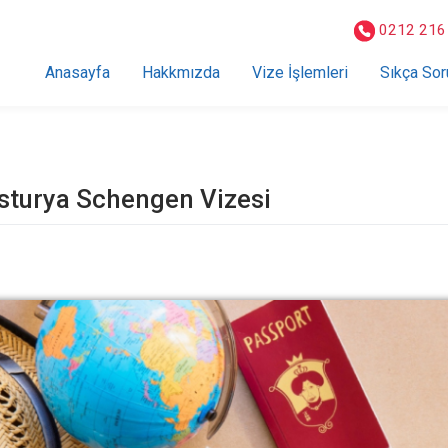
0212 216
Anasayfa
Hakkmızda
Vize İşlemleri
Sıkça Sor
sturya Schengen Vizesi