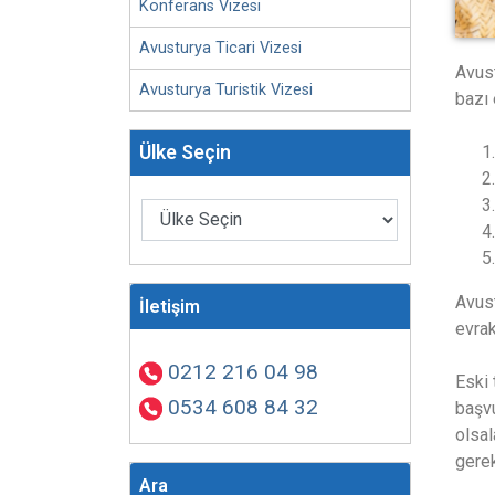
Konferans Vizesi
Avusturya Ticari Vizesi
Avust
Avusturya Turistik Vizesi
bazı 
Ülke Seçin
Avust
İletişim
evrak
0212 216 04 98
Eski 
0534 608 84 32
başvu
olsal
gerek
Ara