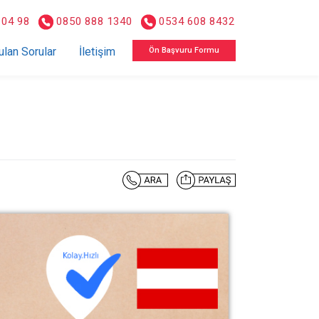
 04 98
0850 888 1340
0534 608 8432
ulan Sorular
İletişim
Ön Başvuru Formu